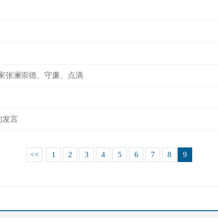
革命家张澜崇德、守廉、点滴
的发言
<<
1
2
3
4
5
6
7
8
9