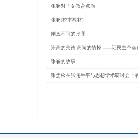
张澜对子女教育点滴
张澜(校本教材)
刚直不阿的张澜
崇高的美德 高尚的情操 ------记民主
张澜的故事
张雯松在张澜生平与思想学术研讨会上