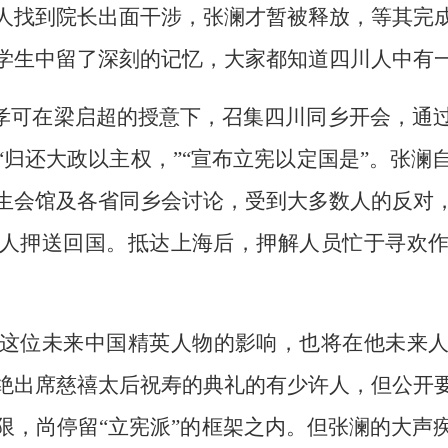
人找到院长出面干涉，张澜才暂被释放，等其完
学生中留了深刻的记忆，大家都知道四川人中有
孝可在梁启超的授意下，召集四川同乡开会，通
“归还大政以主权，”“宣布立宪以定国是”。张澜
生会馆及各省同乡会讨论，受到大多数人的反对
人押送回国。抵达上海后，押解人员忙于寻欢
这位未来中国精英人物的影响，也将在他未来
绝出席慈禧太后祝寿的典礼的有少许人，但公开
限，尚停留“立宪派”的框架之内。但张澜的大声