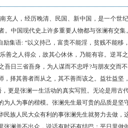
川南充人，经历晚清、民国、新中国，是一个世
。中国现代史上许多重要人物都与张澜有交集。194
自励集语: “以义持己，富贵不能淫，贫贱不能
乐善之人得众，故其心休休，乃能有容。逆耳
之吾日三省吾身，为人谋而不忠呼?与朋友交而不信
师，择其善者而从之，其不善而该之。益壮益坚
励语，更是张澜一生活动的真实写照。无论是用古
的为人为事的楷模。张澜先生最可贵的品质是坚
华民族人民大众有利的事张澜先生就努力去做，
里张澜并不出众，说话有时还有结巴；平日里做