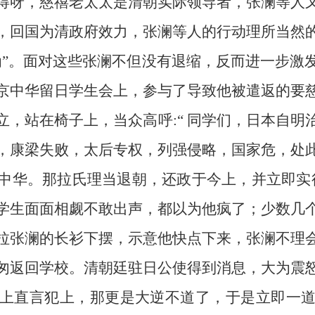
得呀，慈禧老太太是清朝实际领导者，张澜等人
，回国为清政府效力，张澜等人的行动理所当然
为”。面对这些张澜不但没有退缩，反而进一步激
京中华留日学生会上，参与了导致他被遣返的要
立，站在椅子上，当众高呼:“ 同学们，日本自明
，康梁失败，太后专权，列强侵略，国家危，处
中华。那拉氏理当退朝，还政于今上，并立即实
学生面面相觑不敢出声，都以为他疯了；少数几
拉张澜的长衫下摆，示意他快点下来，张澜不理
匆返回学校。清朝廷驻日公使得到消息，大为震
上直言犯上，那更是大逆不道了，于是立即一