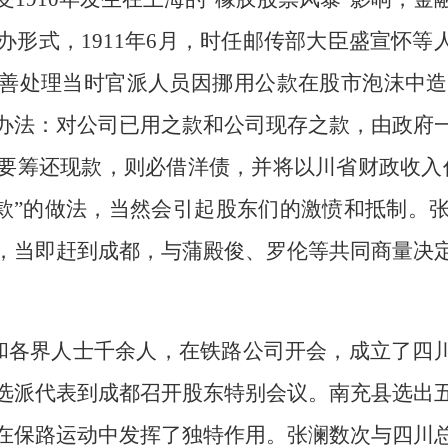
形式，1911年6月，时任邮传部大臣盛宣怀等
善处理当时官派人员因挪用公款在股市泡沫中造成
办法：对公司已用之款和公司现存之款，由政府
要筹还现款，则必借洋债，并将以川省财政收入
“路款”的做法，当然会引起股东们的激愤和抵制。
，当即赶到成都，与蒲殿俊、罗伦等共同商量决
和各界人士千余人，在铁路公司开会，成立了四川
选派代表到成都召开股东特别会议。南充县选出
在保路运动中发挥了独特作用。张澜数次与四川