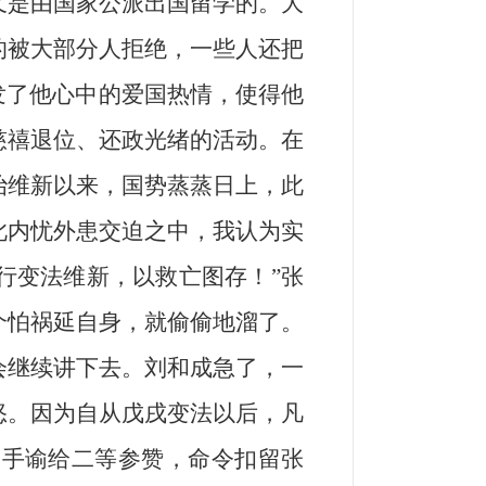
又是由国家公派出国留学的。大
的被大部分人拒绝，一些人还把
发了他心中的爱国热情，使得他
慈禧退位、还政光绪的活动。在
治维新以来，国势蒸蒸日上，此
此内忧外患交迫之中，我认为实
行变法维新，以救亡图存！”张
个怕祸延自身，就偷偷地溜了。
会继续讲下去。刘和成急了，一
怒。因为自从戊戌变法以后，凡
道手谕给二等参赞，命令扣留张