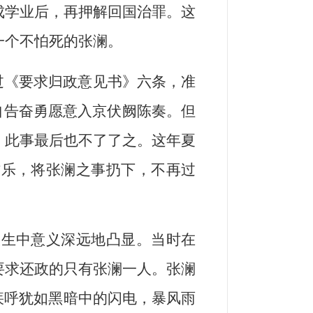
成学业后，再押解回国治罪。这
一个不怕死的张澜。
过《要求归政意见书》六条，准
自告奋勇愿意入京伏阙陈奏。但
，此事最后也不了了之。这年夏
作乐，将张澜之事扔下，不再过
人生中意义深远地凸显。当时在
要求还政的只有张澜一人。张澜
疾呼犹如黑暗中的闪电，暴风雨