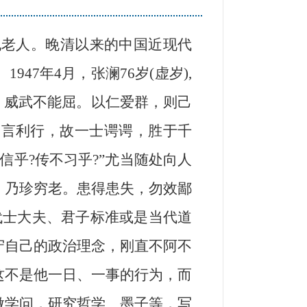
纪老人。晚清以来的中国近现代
7年4月，张澜76岁(虚岁),
移，威武不能屈。以仁爱群，则己
之言利行，故一士谔谔，胜于千
乎?传不习乎?”尤当随处向人
，乃珍穷老。患得患失，勿效鄙
代士大夫、君子标准或是当代道
守自己的政治理念，刚直不阿不
这不是他一日、一事的行为，而
做学问，研究哲学、墨子等，写