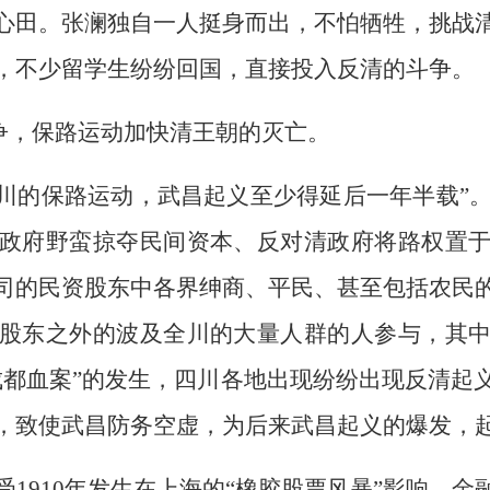
心田。张澜独自一人挺身而出，不怕牺牲，挑战
，不少留学生纷纷回国，直接投入反清的斗争。
争，保路运动加快清王朝的灭亡。
四川的保路运动，武昌起义至少得延后一年半载”。
政府野蛮掠夺民间资本、反对清政府将路权置
司的民资股东中各界绅商、平民、甚至包括农民
股东之外的波及全川的大量人群的人参与，其
成都血案”的发生，四川各地出现纷纷出现反清起
，致使武昌防务空虚，为后来武昌起义的爆发，
1910年发生在上海的“橡胶股票风暴”影响，