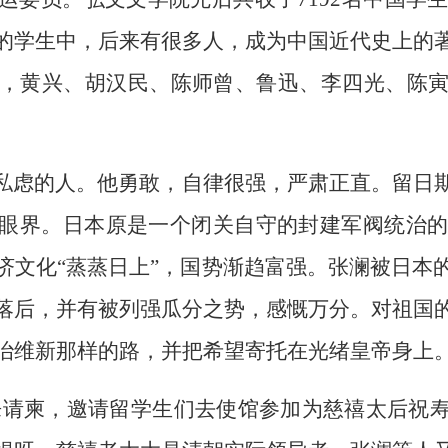
的学生中，后来有很多人，成为中国近代史上的
，黄兴、胡汉民、陈师曾、鲁迅、李四光、陈
私虑的人。他勇敢，自律很强，严肃正直。留日
眼界。日本原是一个闭关自守的封建军阀统治的国
济文化“蒸蒸日上”，国势渐趋富强。张澜被日本
落后，并有被列强瓜分之势，感慨万分。对祖国
治维新那样的路，并把希望寄托在光绪皇帝身上
来请柬，邀请留学生们去使馆参加为慈禧太后祝