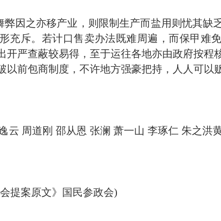
而舞弊因之亦移产业，则限制生产而盐用则忧其缺
形充斥。若计口售卖办法既难周遍，而保甲难
出开严查蔽较易得，至于运往各地亦由政府按程
破以前包商制度，不许地方强豪把持，人人可以
逸云 周道刚 邵从恩 张澜 萧一山 李琢仁 朱之洪黄
会提案原文》国民参政会)