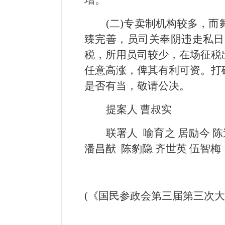
增。
(二)专卖制机构较多，
臻完善，员司关奉阴违走私日
税，所用员司较少，在场征税
任意高涨，俾其有利可资。打
是否有当，敬请公决。
提案人 曹叔实
联署人 喻育之 居励今 陈
潘昌猷 陈豹隐 齐世英 伍智梅
(《国民参政会第三届第三次大