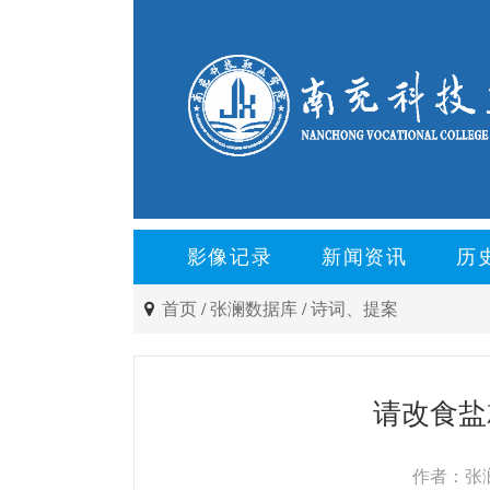
影像记录
新闻资讯
历
首页
/
张澜数据库
/
诗词、提案
请改食盐
作者：张