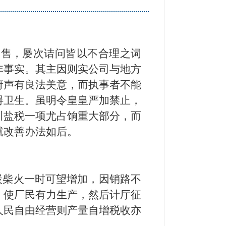
出售，屡次诘问皆以不合理之词
非事实。其主因则实公司与地方
府声有良法美意，而执事者不能
碍卫生。虽明令皇皇严加禁止，
川盐税一项尤占饷重大部分，而
就改善办法如后。
炭柴火一时可望增加，因销路不
，使厂民有力生产，然后计厅征
人民自由经营则产量自增税收亦