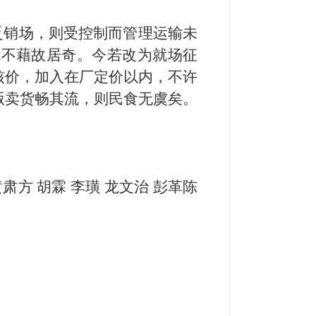
乏销场，则受控制而管理运输未
免不藉故居奇。今若改为就场征
核价，加入在厂定价以内，不许
贩卖货畅其流，则民食无虞矣。
肃方 胡霖 李璜 龙文治 彭革陈