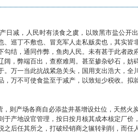
产日减，人民时有淡食之虞，以致黑市盐公开
也、巡丁不敷也、冒充军人走私贩卖也，其实皆
下勾结，通同作弊，鱼肉人民。未有甚于此者政
辽阔，弊端百出，查察难周。甚至掺杂砂石，妨
于。万一当此抗战紧急关头，国用支出浩大，全
品，万不可使食盐至于减产，以致短少税收。拟
经营，则产场各商自必添盐井基增设灶位，天然火
则于产地设官管理，按日按月核其成本核定厂价
税之后任其所之，打破经销商之辗转剥削，而任