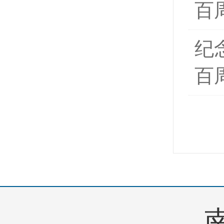
百
纪
百
南