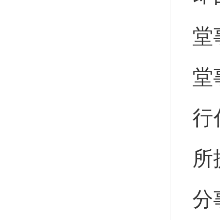
堂
堂
行
所
分