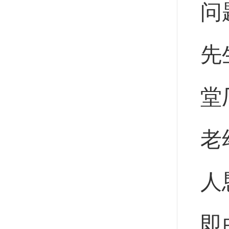
问
先
堂
老
人
即