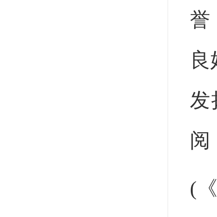
誉
良
发
阅
(