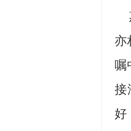
惠
亦
嘱
接
好