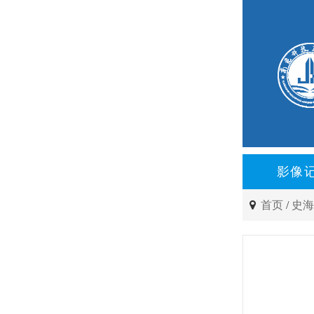
影像
首页
/
史