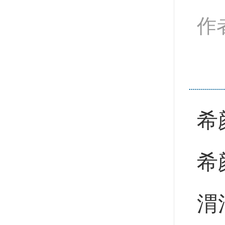
作
希
希
渭