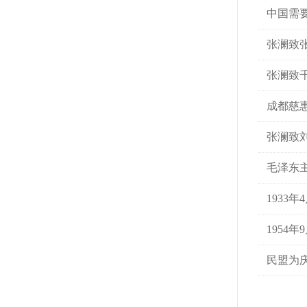
中国需
张澜致
张澜致
成都慈
张澜致
毛泽东
1933
195
民盟为