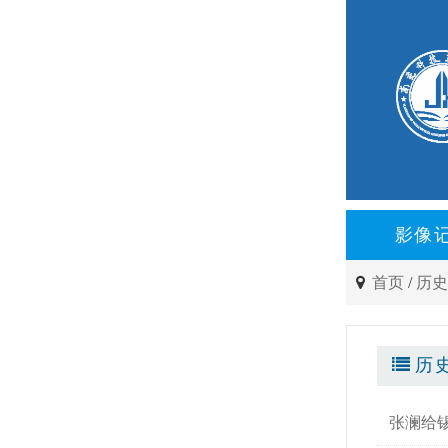
影像
首页
/
历
历
张澜给