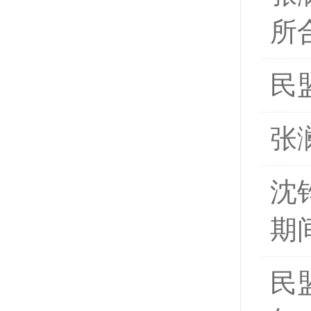
所合
民
张
沈
期间
民