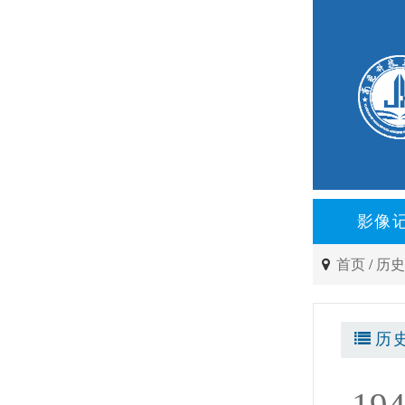
影像
首页
/
历
历