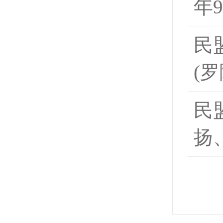
年9
民
(
民
扬