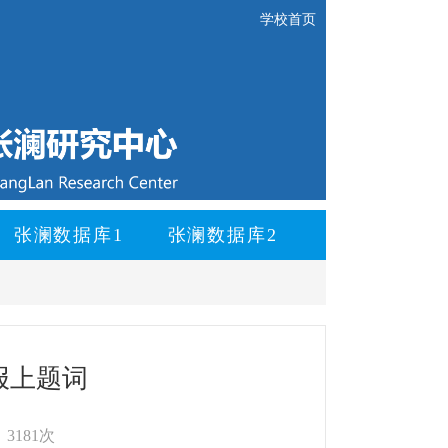
学校首页
张澜数据库1
张澜数据库2
报上题词
3181次