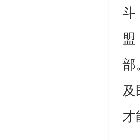
斗
盟
部
及
才