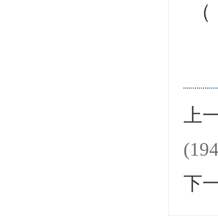
（
上
(19
下