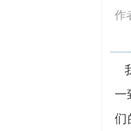
作
我
一
们