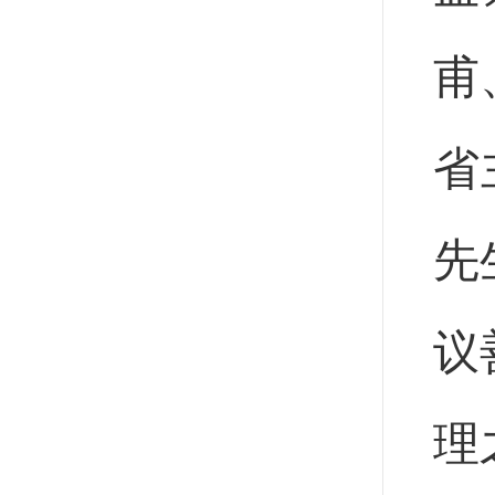
甫
省
先
议
理