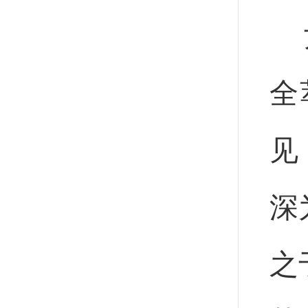
尹
全
见
深
之