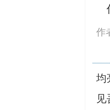
作
均
见