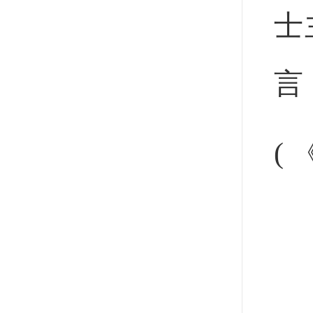
士
言
(