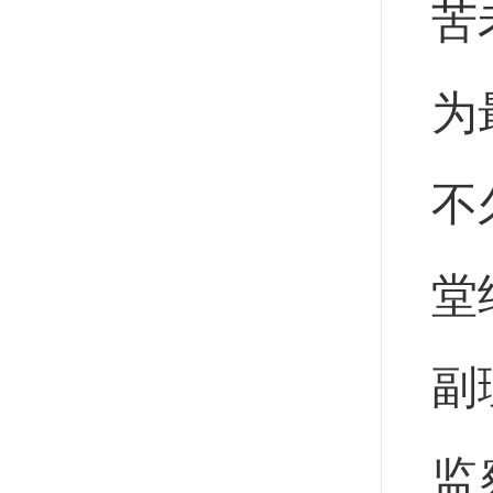
苦
为
不
堂
副
监