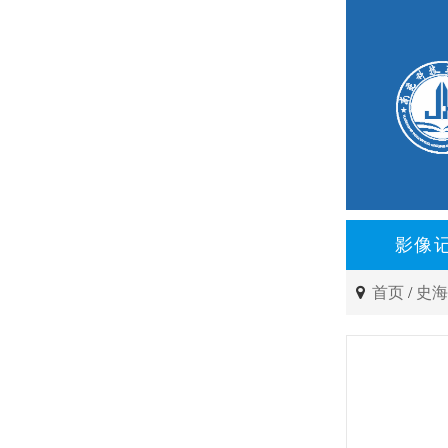
影像
首页
/
史