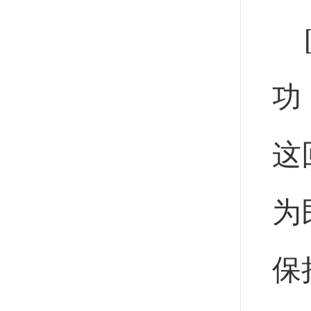
功
这
为
保