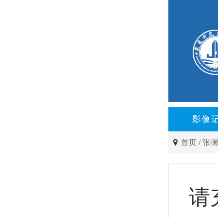
影像
首页
/
张
请