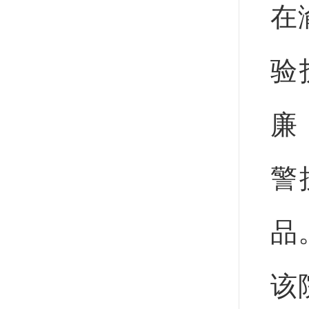
在
验
廉
警
品
该