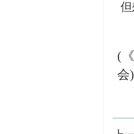
但
(
会)