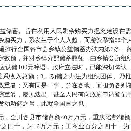
益储蓄。旨在利用人民剩余购买力挹充建设在
余购买力，系发生于个人入超，而游资系指非个
遍推行全国各市县乡镇公益储蓄办法内第6条，
定数额，并对乡镇分配储蓄数额，由乡镇公所组
应认储100元等语。政府立法时，已能深切体认，
准系收入总额；3、劝储之办法为组织团体。乃
数重者；又有同是一事，分在各地，而担负各别
综重复，屡见迭出。甚至人民有向政府申请登记
发动劝储之旨，此就全国言之也。
元，全川各县市储蓄额40万万元，重庆陪都储额
之四十，为16万万元；工商业百分之四十，为