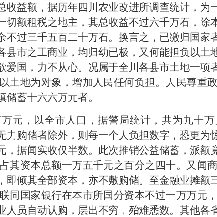
总收益额，据历年四川农业改进所调查统计，为
一切额租税之地主，其总收益不过六千万石，除
余不过三千五百二十万石。换言之，已缴归国家
各县市之工商业，均归幼已极，又何能担负以土
欲爱国，力不从心。况属于全川各县市土地一项
以土地为对象，增加人民任何负担。人民尊重
镇储蓄十六六万元者。
万万元，以全市人口，据警局统计，共为九十万
无力购储者除外，则每一个人负担数字，恐更为
元，据闻实收仅半数。此次推销公益储蓄，派额
占其资本总额一万五千元之百分之四十。又闻
，即倾其全部资本，亦不敷购储。至金融业摊额
联同国家银行在本市所国分资本不过一万万元
业人员自动认购，层出不穷，殆难悉数。其他各