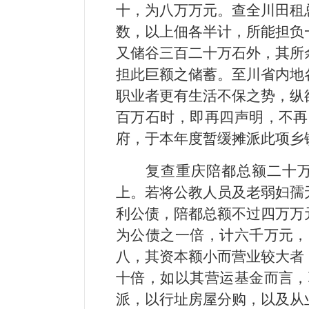
十，为八万万元。查全川田租
数，以上佃各半计，所能担负
又储谷三百二十万石外，其所
担此巨额之储蓄。至川省内地
职业者更有生活不保之势，纵
百万石时，即再四声明，不再
府，于本年度暂缓摊派此项乡
复查重庆陪都总额二十
上。若将公教人员及老弱妇孺
利公债，陪都总额不过四万万
为公债之一倍，计六千万元，
八，其资本额小而营业较大者
十倍，如以其营运基金而言，
派，以行址房屋分购，以及从