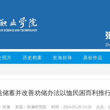
史照片
历史档案
史海拾珠
原创作品
储蓄并改善劝储办法以恤民困而利推行案 (
：张澜
来源：张澜研究院
时间：2024-05-29 15:18
点击：2