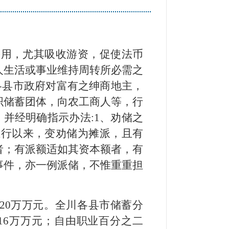
需用，尤其吸收游资，促使法币
人生活或事业维持周转所必需之
各县市政府对富有之绅商地主，
织储蓄团体，向农工商人等，行
并经明确指示办法:1、劝储之
推行以来，变劝储为摊派，且有
者；有派额适如其资本额者，有
事件，亦一例派储，不惟重重担
20万万元。全川各县市储蓄分
16万万元；自由职业百分之二