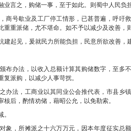
融业言之，购储一事，至于如此。则蜀中人民负
，商号歇业及工厂停工情形，已甚普遍，呼吁
此重重派储，尤不堪命。如不予以减少及改善，
抗建起见，爰就民力所能负担，民意所欲改善，
颁布办法，以收入总额计算其购储数字，至多
重复派购，以减少人事苛扰。
之办法，工商业以其同业公会推代表，市县乡
审核后，酌情劝储，藉昭公允，以免勒索。
减。
对象，所摊派之十六万万元，因本年度征实总