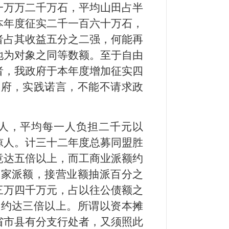
一万万二千万石，平均山田占半
本年度征实二千一百六十万石，
者占其收益五分之二强，何能再
地为对象之同等数额。至于自由
者，我政府于本年度增加征实四
政府，实践诺言，不能不请求政
人，平均每一人负担二千元以
惊人。计三十二年度总募同盟胜
竟达五倍以上，而工商业派额约
商家派额，接营业额抽派百分之
三万四千万元，占以往公债额之
，约达三倍以上。所谓以资本摊
省市县有分支行处者，又须照此