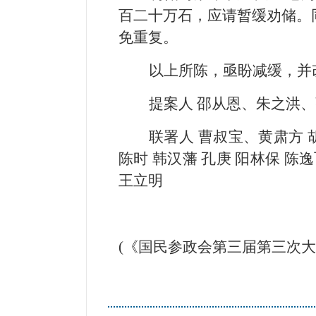
百二十万石，应请暂缓劝储。
免重复。
以上所陈，亟盼减缓，并
提案人 邵从恩、朱之洪
联署人 曹叔宝、黄肃方 胡
陈时 韩汉藩 孔庚 阳林保 陈逸
王立明
(《国民参政会第三届第三次大