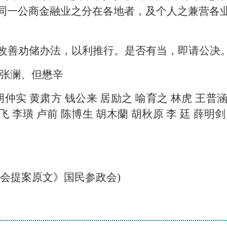
同一公商金融业之分在各地者，及个人之兼营各
改善劝储办法，以利推行。是否有当，即请公决
、张澜、但懋辛
仲实 黄肃方 钱公来 居励之 喻育之 林虎 王普涵
飞 李璜 卢前 陈博生 胡木蘭 胡秋原 李 廷 薛明剑
会提案原文》国民参政会)