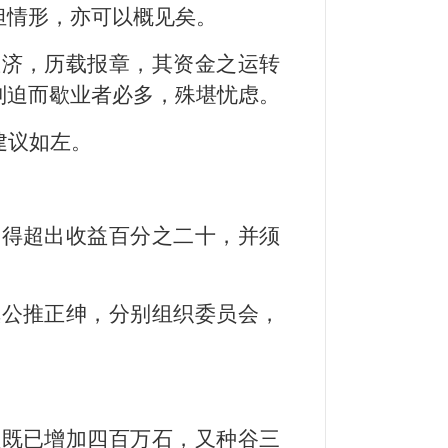
担情形，亦可以概见矣。
救济，历载报章，其资金之运转
则迫而歇业者必多，殊堪忧虑。
建议如左。
不得超出收益百分之二十，并须
镇公推正绅，分别组织委员会，
额既已增加四百万石，又种谷三