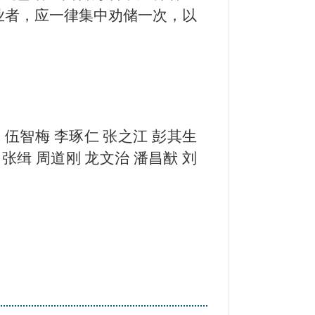
业者，应一律集中劝储一次，以
。
 伍智梅 李琢仁 张之江 彭其生
 张缉 周道刚 龙文治 潘昌猷 刘