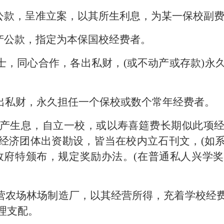
公款，呈准立案，以其所生利息，为某一保校副
产公款，指定为本保国校经费者。
人士，同心合作，各出私财，(或不动产或存款)永
独出私财，永久担任一个保校或数个常年经费者。
产生息，自立一校，或以寿喜筵费长期似此项
经济团体出资勘设，皆当在校内立石刊文，(如
政府特颁布，规定奖励办法。(在普通私人兴学
经营农场林场制造厂，以其经营所得，充着学校经
理支配。