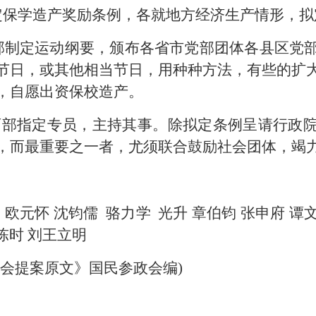
定保学造产奖励条例，各就地方经济生产情形，拟
部制定运动纲要，颁布各省市党部团体各县区党
节日，或其他相当节日，用种种方法，有些的扩
，自愿出资保校造产。
育部指定专员，主持其事。除拟定条例呈请行政
，而最重要之一者，尤须联合鼓励社会团体，竭
襄 欧元怀 沈钧儒 骆力学 光升 章伯钧 张申府 谭
 陈时 刘王立明
会提案原文》国民参政会编)