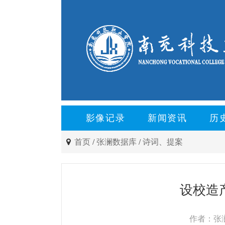
影像记录
新闻资讯
历
首页
/
张澜数据库
/
诗词、提案
设校造产
作者：张