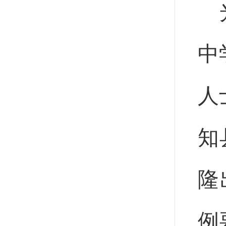
中
人
知
隆
例