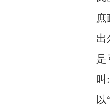
庶
出
是
叫
以