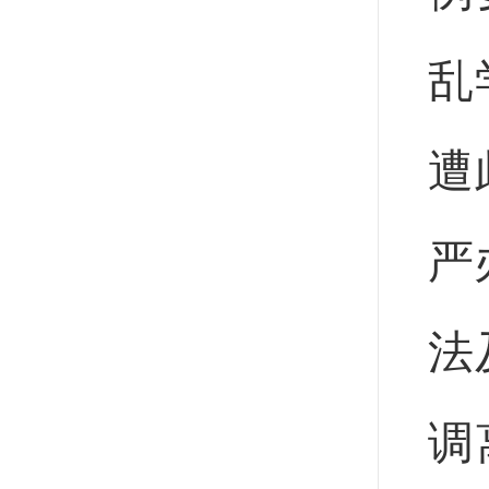
乱
遭
严
法
调