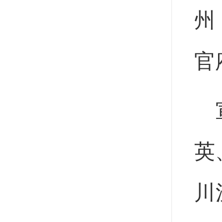
州
官
英
川