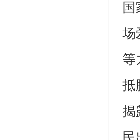
国
场
等
抵
揭
民