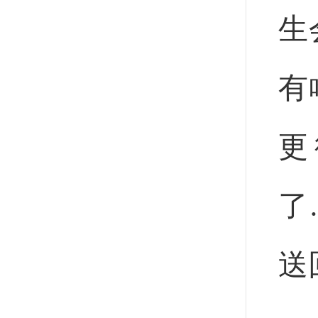
生
有
更
了
送