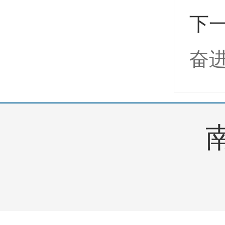
下
奋
南