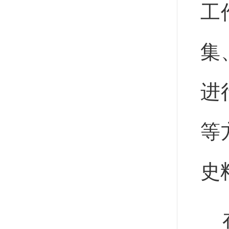
工
集
进
等
史