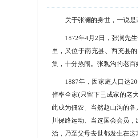
关于张澜的身世，一说是
1872
年4月2日，张澜先
里，又位于南充县、西充县的
集，十分热闹。张观沟的老百
1887
年，因家庭人口达2
倬率全家(只留下已成家的老
此成为佃农。当然赵山沟的各
川保路运动、当选国会会员，
治，乃至父母去世都发生在这