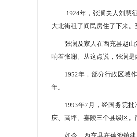
1924
年，张澜夫人刘慧
大北街租了间民房住了下来。
张澜及家人在西充县赵山
响着张澜。从这点说，张澜是
1952
年，部分行政区域作
年。
1993
年7月，经国务院批
庆、高坪、嘉陵三个县级区。
如今，西充县在莲池镇建