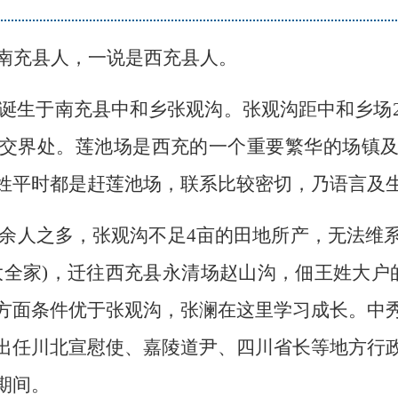
南充县人，一说是西充县人。
生诞生于南充县中和乡张观沟。张观沟距中和乡场2
交界处。莲池场是西充的一个重要繁华的场镇
姓平时都是赶莲池场，联系比较密切，乃语言及
0余人之多，张观沟不足4亩的田地所产，无法维
大全家)，迁往西充县永清场赵山沟，佃王姓大户的
方面条件优于张观沟，张澜在这里学习成长。中
出任川北宣慰使、嘉陵道尹、四川省长等地方行
期间。