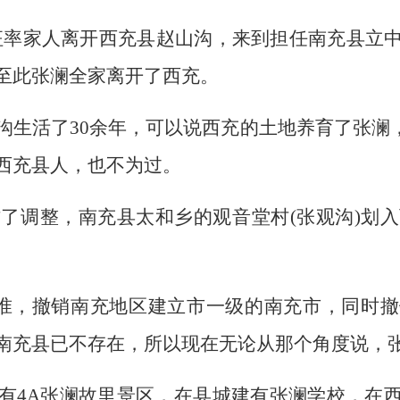
征率家人离开西充县赵山沟，来到担任南充县立
至此张澜全家离开了西充。
沟生活了30余年，可以说西充的土地养育了张澜，
西充县人，也不为过。
了调整，南充县太和乡的观音堂村(张观沟)划入
准，撤销南充地区建立市一级的南充市，同时
南充县已不存在，所以现在无论从那个角度说，
有4A张澜故里景区，在县城建有张澜学校，在