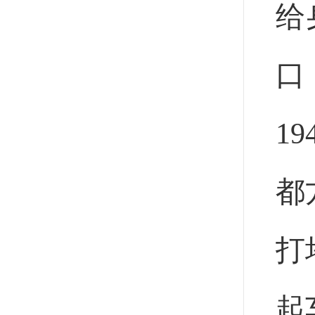
给
口
1
都
打
起