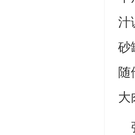
汁
砂
随
大