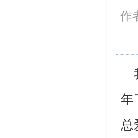
作
年
总