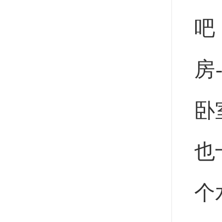
吧
房
卧
也
个