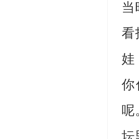
当
看
娃
你
呢
坛