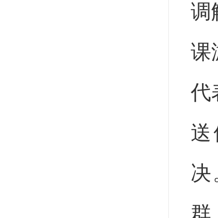
调
课
代
送
决
群