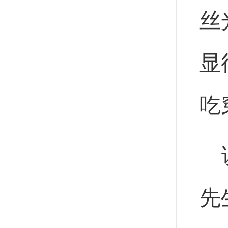
丝
显
吃
先