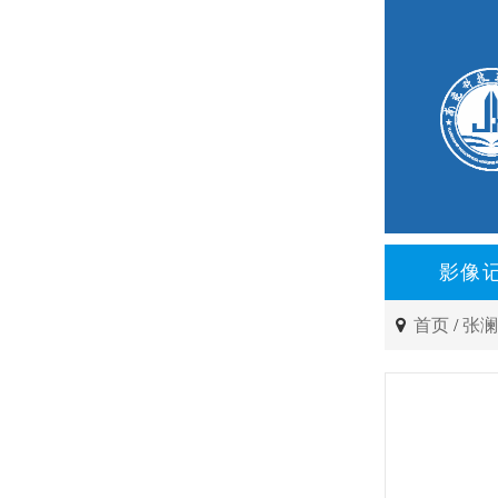
影像
首页
/
张澜