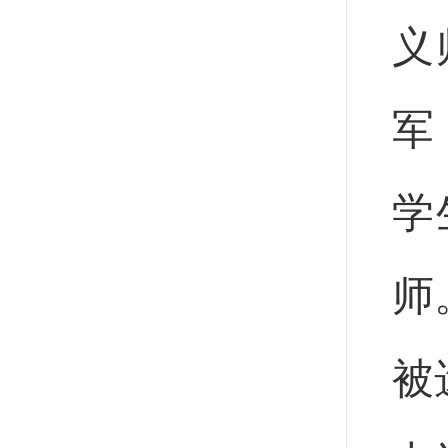
义
军
学
师
被