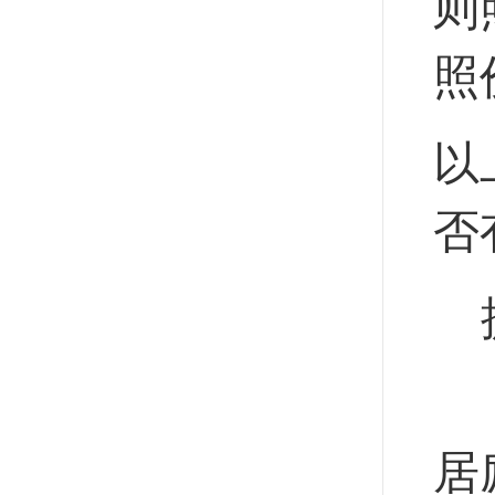
则
照
以
否
居