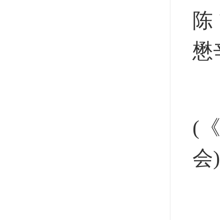
陈
懋
(
会)