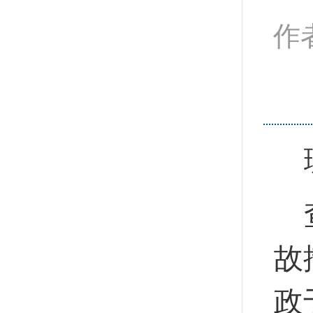
作
故
政