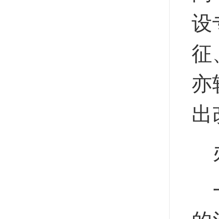
设
征
亦
出