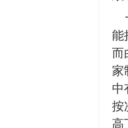
一
能
而
家
中
按
高