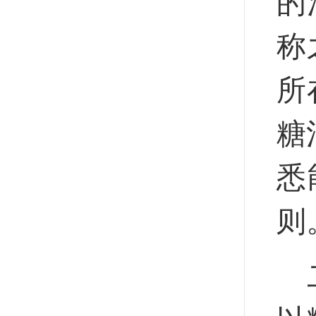
的
称
所
糖
悉
则